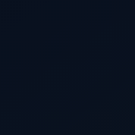
2026世界杯赛事
首页
服务
世界杯
关于我们
综合新闻
2026世界杯赛事看点