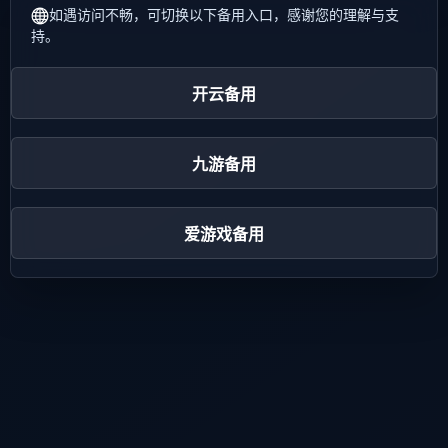
🏟️ 以绿茵承载梦
想，用资讯传递
🔥 用及时内容记录每一
热爱 ⚽
场精彩赛事。
🏆 以足球凝聚激
情，用看点链接
📣 用多元资讯陪伴每一
世界 ⚽
次赛事关注。