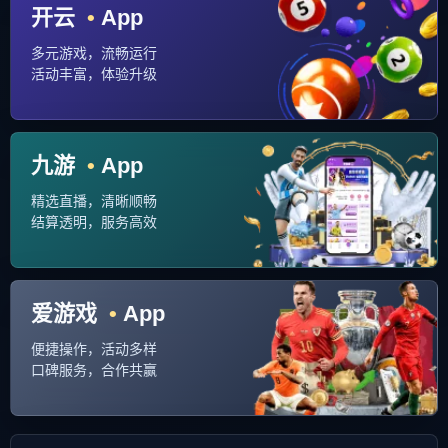
⚽ 世界杯
球队动态
实时关注各国家队备战进展、阵容变化、球员状态与赛事新闻，
帮助用户快速了解世界杯最新资讯。🏆
⚽ 以赛事点燃热
爱，用数据连接
📊 用专业视角陪伴每一
绿茵 🏆
位足球爱好者。