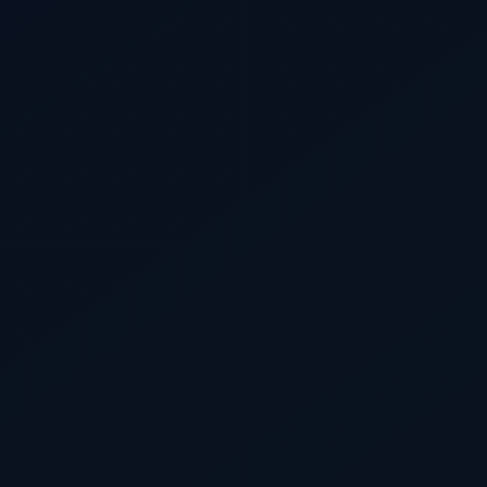
聚焦世界杯热门赛程、球
队动态、球星表现与赛前
分析，为用户提供及时、
查看更多
清晰的足球赛事资讯内
容。
世界杯比分入口-乌拉圭队训练现探戈与闪电变奏，世预赛新阵提速引期待
世界杯比赛投注-沙特队密集热身赛检验防线稳定性
乌拉圭队近期训练中，“探戈
沙特队在近期热身赛中赛程
与闪电的变奏”成为新主题，
密集，连续迎战多支不同风