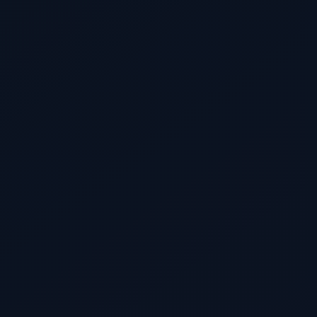
2026-08
07
比利时队备战八强赛的训练节奏明显加
快，牵动着无数球迷的视线，球队在训
练场上展现出高强度对抗与战术磨合，
力求在关键战中发挥最佳水平...
2026世界杯比分-墨西哥世界杯防线迎终极考验，硬仗淬炼战术细节全曝光
2026-08
05
墨西哥世界杯上，球队的防守体系在硬
仗中迎来终极考验，防线通过高强度压
迫与紧凑站位持续淬炼，中后场协作密
度提升，边路轮转补位成为战...
世界杯比分入口-乌拉圭队训练现探戈与闪电变奏，世预赛新阵提速引期待
2026-08
05
乌拉圭队近期训练中，“探戈与闪电的变
奏”成为新主题，整体节奏显著加快，针
对世预赛，教练组加速阵容调整，在保
持固有强硬防守基因的同...