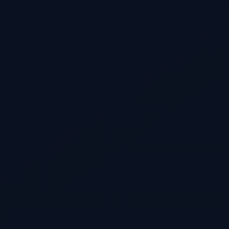
桑尼亚，布宜诺斯艾利斯 八强淘汰赛赛程 以下是。
17、在2022年世界杯的球队中，葡萄牙队有很大
希望夺冠，而葡萄牙队受到关注的另外一个原因就是C
罗在这个队，除了C罗外，其他球员也备受期待，下面
大家就和小编一起了解一下2022年世界杯葡萄牙队大
名单，2022年世界杯葡萄牙赛程 2022年世界杯葡萄牙
队大名单 葡萄牙国家足球队17日公布了参加2022年世
界杯预选赛欧洲区附加赛的25。
标签：
淘汰赛赛程密集
秘鲁队中场配置出现新变化
上一篇：世界杯买球资讯-尼日利亚国家队加速换代，阵容洗牌引热议
下一篇：世界杯比分竞猜-福登身体状态成焦点，尼日利亚绿茵备战稳中求进