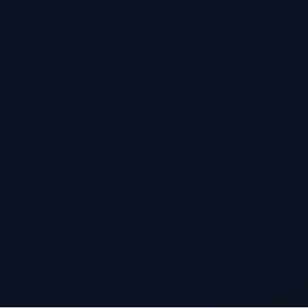
2026世界杯app-苏格兰名单变阵，淘汰赛密集赛程下的胜负手
欧洲杯淘汰赛阶段赛程紧
密，对球队的阵容深度与调
整能力提出极高要求，苏格
兰队的名单变化正成为左右
比赛走势的关键变量，随着
伤员回归与...
友情链接：