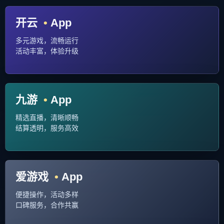
2、秘鲁VS巴拉圭比赛时间7月3日0500 比赛地点
戈亚尼亚 秘鲁队情况作为上届美洲杯亚军，小组赛中
与巴。
3、秘鲁队3场1胜0平2负，进2球失2球，积2分淘
汰出局丹麦队3场1胜2平0负，进2球失1球，积5分晋
级淘汰赛战术特点 秘鲁队以侵略性和脚下技术为特
点，但缺乏大赛经验，阵容深度不足丹麦队在老帅哈
雷德执教下，防守反击体系成熟，埃里克森的调度是
世界杯买球平台下载
进攻核心若秘鲁限制住埃里克
森，丹麦前场。
4、2016年百年美洲杯巴西队小组赛即遭淘汰，
是
世界杯球队赛程
多重因素共同作用的结果核心球员
缺席导致进攻火力锐减巴西队灵魂人物内马尔因俱乐